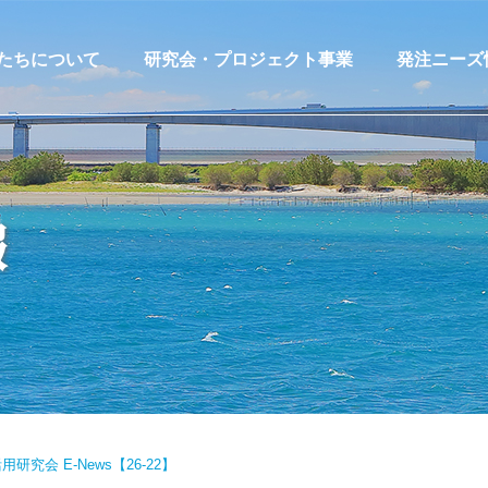
たちについて
研究会・プロジェクト事業
発注ニーズ
宇宙航空技術利活用研究会
発注ニーズ
浜松医工連携研究会
発注ニーズ
報
環境・エネルギー活用研究会
発注ニーズ
浜松ロボット産業創成研究会
MACHIPLA
サプライヤー探索支援プロジ
ェクト
販路開拓支援・共創プロジェ
クト
究会 E-News【26-22】