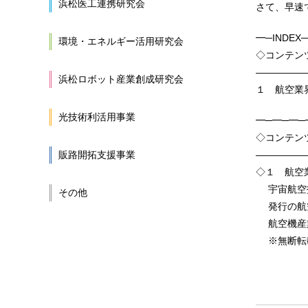
浜松医工連携研究会
さて、早速
━─INDE
環境・エネルギー活用研究会
◇コンテ
—————
浜松ロボット産業創成研究会
１ 航空業界N
光技術利活用事業
━─━─━─
◇コンテン
販路開拓支援事業
—————
◇１ 航空業界
宇宙航空技
その他
発行の航空
航空機産業
※無断転載