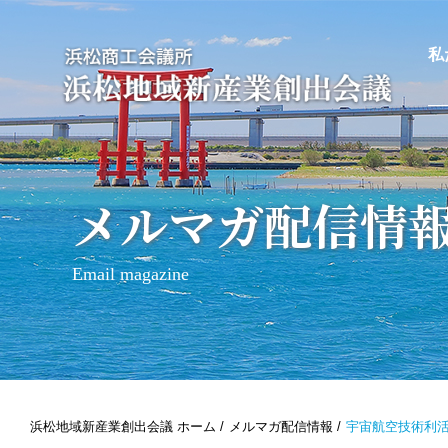
私
メルマガ配信情
Email magazine
浜松地域新産業創出会議 ホーム
メルマガ配信情報
宇宙航空技術利活用研