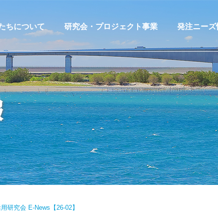
たちについて
研究会・プロジェクト事業
発注ニーズ
宇宙航空技術利活用研究会
発注ニーズ
浜松医工連携研究会
発注ニーズ
報
環境・エネルギー活用研究会
発注ニーズ
浜松ロボット産業創成研究会
MACHIPLA
サプライヤー探索支援プロジ
ェクト
販路開拓支援・共創プロジェ
クト
究会 E-News【26-02】