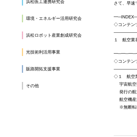
浜松医工連携研究会
さて、早速
━─INDE
環境・エネルギー活用研究会
◇コンテ
—————
浜松ロボット産業創成研究会
１ 航空業界N
光技術利活用事業
━─━─━─
◇コンテン
販路開拓支援事業
—————
◇１ 航空業界
宇宙航空技
その他
発行の航空
航空機産業
※無断転載