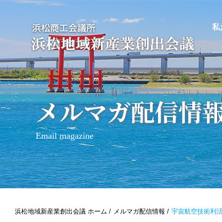
私
メルマガ配信情
Email magazine
浜松地域新産業創出会議 ホーム
メルマガ配信情報
宇宙航空技術利活用研