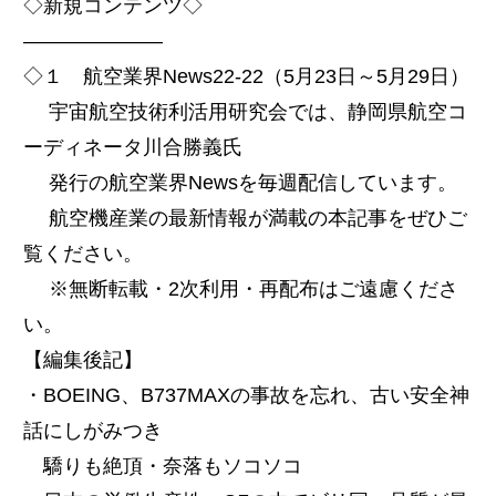
◇新規コンテンツ◇
———————
◇１ 航空業界News22-22（5月23日～5月29日）
宇宙航空技術利活用研究会では、静岡県航空コ
ーディネータ川合勝義氏
発行の航空業界Newsを毎週配信しています。
航空機産業の最新情報が満載の本記事をぜひご
覧ください。
※無断転載・2次利用・再配布はご遠慮くださ
い。
【編集後記】
・BOEING、B737MAXの事故を忘れ、古い安全神
話にしがみつき
驕りも絶頂・奈落もソコソコ