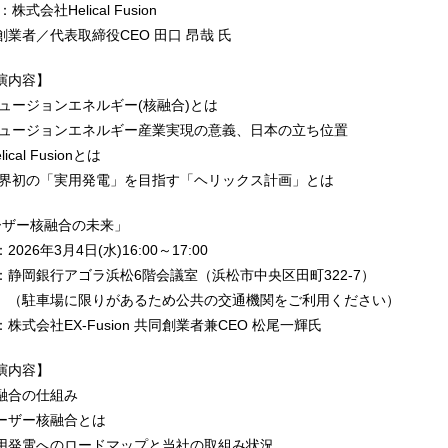
社Helical Fusion
／代表取締役CEO 田口 昂哉 氏
内容】
ジョンエネルギー(核融合)とは
ジョンエネルギー産業実現の意義、日本の立ち位置
al Fusionとは
の「実用発電」を目指す「ヘリックス計画」とは
ーザー核融合の未来」
6年3月4日(水)16:00～17:00
銀行アゴラ浜松6階会議室（浜松市中央区田町322‐7）
に限りがあるため公共の交通機関をご利用ください）
社EX-Fusion 共同創業者兼CEO 松尾一輝氏
内容】
合の仕組み
ー核融合とは
電へのロードマップと当社の取組み状況