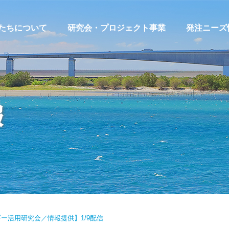
たちについて
研究会・プロジェクト事業
発注ニーズ
宇宙航空技術利活用研究会
発注ニーズ
浜松医工連携研究会
発注ニーズ
報
環境・エネルギー活用研究会
発注ニーズ
浜松ロボット産業創成研究会
MACHIPLA
サプライヤー探索支援プロジ
ェクト
販路開拓支援・共創プロジェ
クト
ー活用研究会／情報提供】1/9配信