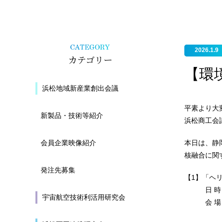
2026.1.9
カテゴリー
【環
浜松地域新産業創出会議
平素より大
新製品・技術等紹介
浜松商工会
会員企業映像紹介
本日は、静
核融合に関
発注先募集
【1】「ヘ
日 時：202
宇宙航空技術利活用研究会
会 場：
（駐車場