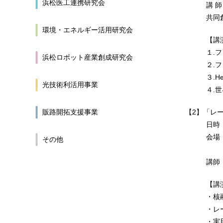
浜松医工連携研究会
講 師：株式会
共同創業者
環境・エネルギー活用研究会
【講演
１.フュー
浜松ロボット産業創成研究会
２.フュー
３.Helic
光技術利活用事業
４.世界初
販路開拓支援事業
【2】「レ
日時：202
会場：静岡
その他
（駐車場
講師：株式会
【講演
・核融
・レーザ
・実用発