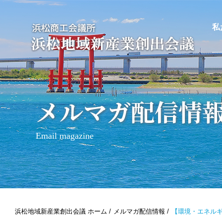
私
メルマガ配信情
Email magazine
浜松地域新産業創出会議 ホーム
メルマガ配信情報
【環境・エネルギ