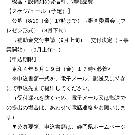
機器・設備類の貸借料、消耗品費
【スケジ/ュール（予定）】
公募（8/19（金）17時まで）→審査委員会（プ
レゼン形式）（8月下旬）
→補助金交付申請（9月上旬）→交付決定（～事
業開始）（9月上旬～）
【申込期限】
令和４年８月１９日（金）１７時<必着>
※申込書類一式を、電子メール、郵送又は持参
にて申込先まで提出してください。
（受付漏れを防ぐため、電子メール又は郵送で
の提出の場合は、あわせて電話連絡をお願いしま
す）
▼公募要領、申込書類は、静岡県ホームページ