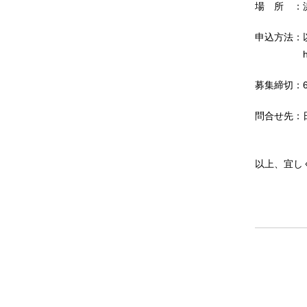
場 所 ：
申込方法：
https://
募集締切：6
問合せ先：
（TEL：03-
以上、宜し