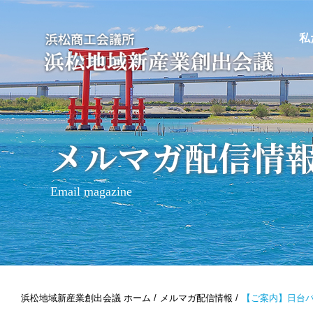
私
メルマガ配信情
Email magazine
浜松地域新産業創出会議 ホーム
メルマガ配信情報
【ご案内】日台パ