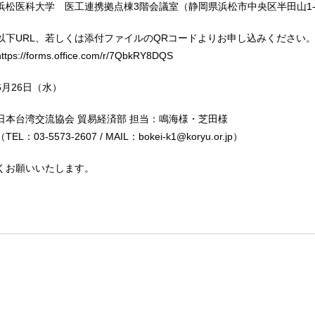
浜松医科大学 医工連携拠点棟3階会議室（静岡県浜松市中央区半田山1-2
以下URL、若しくは添付ファイルのQRコードよりお申し込みくだ
forms.office.com/r/7QbkRY8DQS
月26日（水）
日本台湾交流協会 貿易経済部 担当：鳴海様・芝田様
5573-2607 / MAIL：bokei-k1@koryu.or.jp）
くお願いいたします。