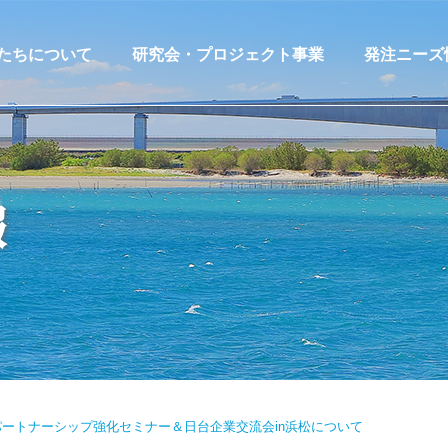
たちについて
研究会・プロジェクト事業
発注ニーズ
宇宙航空技術利活用研究会
発注ニーズ
浜松医工連携研究会
発注ニーズ
報
環境・エネルギー活用研究会
発注ニーズ
浜松ロボット産業創成研究会
MACHIPLA
サプライヤー探索支援プロジ
ェクト
販路開拓支援・共創プロジェ
クト
ートナーシップ強化セミナー＆日台企業交流会in浜松について