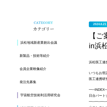
2024.6.21
カテゴリー
【ご
浜松地域新産業創出会議
in
新製品・技術等紹介
浜松医工連
会員企業映像紹介
いつもお世
医工連携研
発注先募集
━─INDE
宇宙航空技術利活用研究会
日台パート
━─━─━─