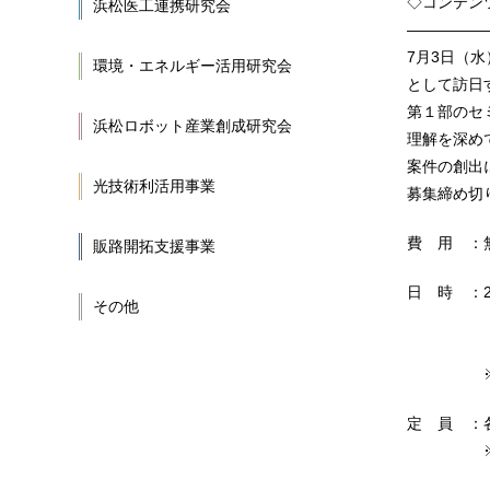
◇コンテン
浜松医工連携研究会
—————
7月3日（
環境・エネルギー活用研究会
として訪日
第１部のセ
浜松ロボット産業創成研究会
理解を深め
案件の創出
光技術利活用事業
募集締め切
費 用 ：
販路開拓支援事業
日 時 ：2
その他
【第1部】
【第2部
※詳細は
定 員 ：
※1部、