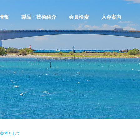
情報
製品・技術紹介
会員検索
入会案内
情報一覧
製品・技術等紹介
情報登録
製品技術情報登録
情報への応募
ご参考として