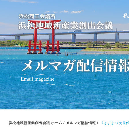
私
メルマガ配信情
Email magazine
浜松地域新産業創出会議 ホーム
メルマガ配信情報
《はままつ次世