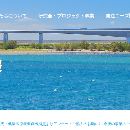
たちについて
研究会・プロジェクト事業
発注ニーズ
宇宙航空技術利活用研究会
発注ニーズ
浜松医工連携研究会
発注ニーズ
報
環境・エネルギー活用研究会
発注ニーズ
浜松ロボット産業創成研究会
MACHIPLA
サプライヤー探索支援プロジ
ェクト
販路開拓支援・共創プロジェ
クト
代光・健康医療産業創出拠点よりアンケートご協力のお願い》 今後の事業の