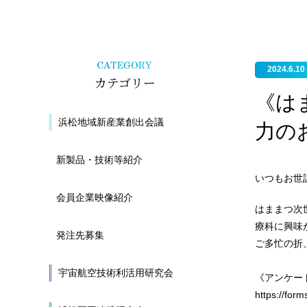
2024.6.10
カテゴリー
《は
浜松地域新産業創出会議
力の
新製品・技術等紹介
いつもお世
会員企業映像紹介
はままつ次
療科に興味
発注先募集
ご多忙の折
宇宙航空技術利活用研究会
《アンケート
https://fo